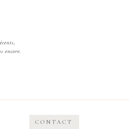
écents,
us encore.
CONTACT