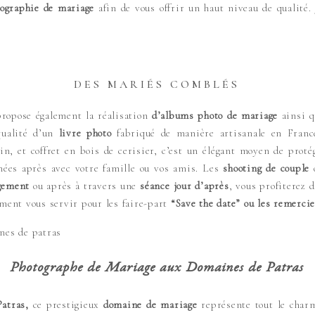
ographie de mariage
afin de vous offrir un haut niveau de qualité
DES MARIÉS COMBLÉS
propose également la réalisation
d’albums photo de mariage
ainsi 
qualité d’un
livre photo
fabriqué de manière artisanale en Franc
lin, et coffret en bois de cerisier, c’est un élégant moyen de pro
nées après avec votre famille ou vos amis. Les
shooting de couple
o
gement
ou après à travers une
séance jour d’après
, vous profiterez 
ement vous servir pour les faire-part
“Save the date” ou les remerci
Photographe de Mariage aux Domaines de Patras
Patras,
ce prestigieux
domaine de mariage
représente tout le charm