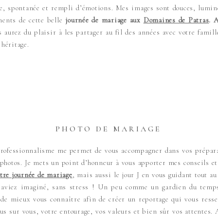
ue, spontanée et rempli d’émotions. Mes images sont douces, lumine
ents de cette belle
journée de mariage aux
Domaines de Patras
.
A
 aurez du plaisir à les partager au fil des années avec votre famil
 héritage.
PHOTO DE MARIAGE
rofessionnalisme me permet de vous accompagner dans vos préparati
photos. Je mets un point d’honneur à vous apporter mes conseils e
tre journée de mariage
, mais aussi le jour J en vous guidant tout au
’aviez imaginé, sans stress ! Un peu comme un gardien du temps,
de mieux vous connaître afin de créer un reportage qui vous resse
s sur vous, votre entourage, vos valeurs et bien sûr vos attentes.