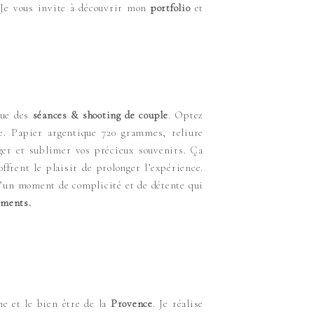
. Je vous invite à découvrir mon
portfolio
et
que des
séances & shooting de couple
. Optez
e. Papier argentique 720 grammes, reliure
téger et sublimer vos précieux souvenirs. Ça
ffrent le plaisir de prolonger l’expérience.
d’un moment de complicité et de détente qui
ements.
e et le bien être de la
Provence
. Je réalise