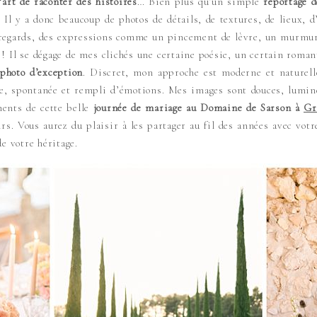
‘art de raconter des histoires
… Bien plus qu’un simple
reportage 
l y a donc beaucoup de photos de détails, de textures, de lieux, d
s regards, des expressions comme un pincement de lèvre, un murmure
! Il se dégage de mes clichés une certaine poésie, un certain roman
 photo d’exception
. Discret, mon approche est moderne et naturell
ue, spontanée et rempli d’émotions. Mes images sont douces, lumine
ents de cette belle
journée de mariage au Domaine de Sarson à
Gr
rs. Vous aurez du plaisir à les partager au fil des années avec votr
e votre héritage.