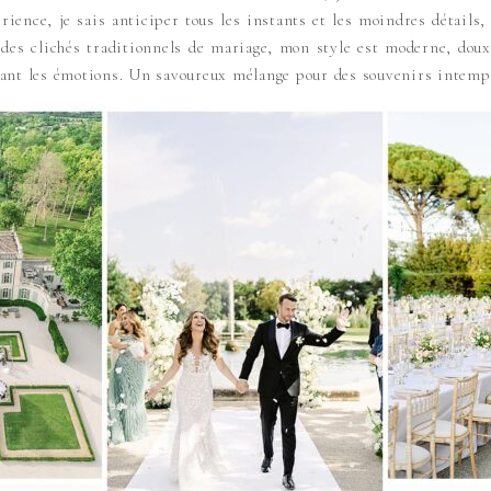
rience, je sais anticiper tous les instants et les moindres détail
n des clichés traditionnels de mariage, mon style est moderne, dou
ant les émotions. Un savoureux mélange pour des souvenirs intemp