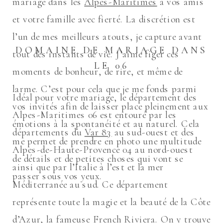
mariage dans les
Alpes-Maritimes
à vos amis
et votre famille avec fierté. La discrétion est
l’un de mes meilleurs atouts, je capture avant
DOMAINE DE MARIAGE DANS
tout des instants de vie. J’aime figer ces
LE 06
moments de bonheur, de rire, et même de
larme. C’est pour cela que je me fonds parmi
Idéal pour votre mariage, le département des
vos invités afin de laisser place pleinement aux
Alpes-Maritimes 06 est entouré par les
émotions à la spontanéité et au naturel. Cela
départements du
Var 83
au sud-ouest et des
me permet de prendre en photo une multitude
Alpes-de-Haute-Provence 04 au nord-ouest
de détails et de petites choses qui vont se
ainsi que par l’Italie à l’est et la mer
passer sous vos yeux.
Méditerranée au sud. Ce département
représente toute la magie et la beauté de la Côte
d’Azur, la fameuse French Riviera. On y trouve