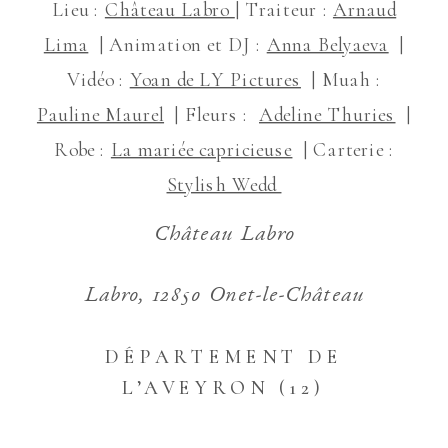
Lieu :
Château Labro
| Traiteur :
Arnaud
Lima
| Animation et DJ :
Anna Belyaeva
|
Vidéo :
Yoan de LY Pictures
| Muah :
Pauline Maurel
| Fleurs :
Adeline Thuries
|
Robe :
La mariée capricieuse
| Carterie :
Stylish Wedd
Château Labro
Labro, 12850 Onet-le-Château
DÉPARTEMENT DE
L’AVEYRON (12)